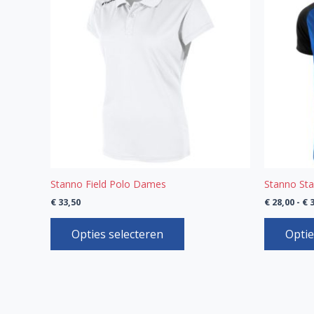
heeft
meerdere
variaties.
Deze
optie
kan
gekozen
worden
op
de
productpagina
Stanno Field Polo Dames
Stanno Sta
€
33,50
€
28,00
-
€
3
Opties selecteren
Optie