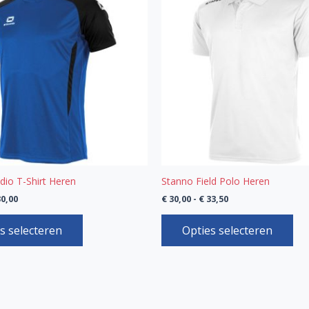
€ 30,00
€ 33,50
heeft
hee
meerdere
mee
variaties.
vari
Deze
De
optie
opt
kan
kan
gekozen
gek
worden
wo
op
op
de
de
productpagina
pro
dio T-Shirt Heren
Stanno Field Polo Heren
0,00
€
30,00
-
€
33,50
s selecteren
Opties selecteren