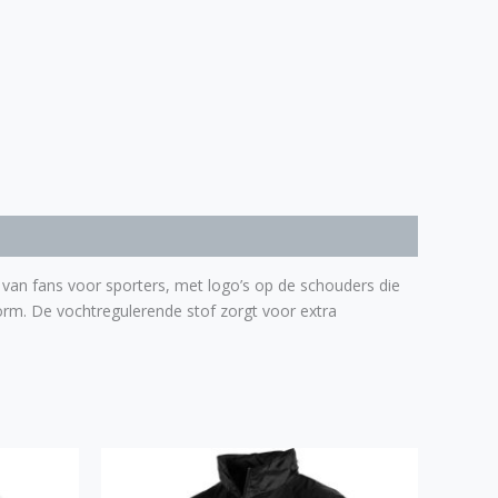
e van fans voor sporters, met logo’s op de schouders die
orm. De vochtregulerende stof zorgt voor extra
Prijsklasse:
Dit
€ 40,00
duct
product
tot