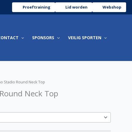
€ 44,00
Proeftraining
Lid worden
Webshop
CONTACT
SPONSORS
VEILIG SPORTEN
rijsklasse:
no Stadio Round Neck Top
 42,00
 Round Neck Top
ot
 44,00