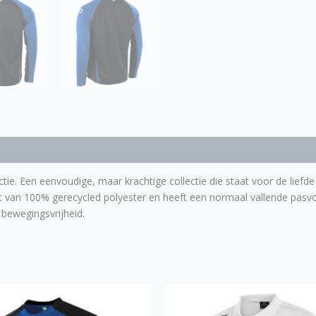
tie. Een eenvoudige, maar krachtige collectie die staat voor de liefd
t van 100% gerecycled polyester en heeft een normaal vallende pasv
bewegingsvrijheid.
Prijsklasse:
Prijsklasse:
Dit
Dit
€ 28,00
€ 30,00
product
pro
tot
tot