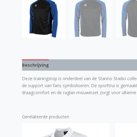
Beschrijving
Aanvullende informatie
Deze trainingstop is onderdeel van de Stanno Stadio collec
de support van fans symboliseren. De sporttrui is gemaak
draagcomfort en de raglan mouwinzet zorgt voor ultieme 
Gerelateerde producten
Dit
product