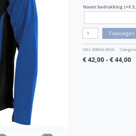
Naam bedrukking
(+
€
5,
Toevoegen 
SKU:
408042-8500
Categori
€
42,00
-
€
44,00