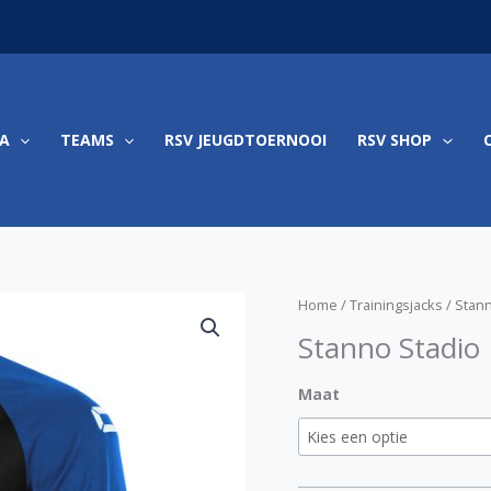
A
TEAMS
RSV JEUGDTOERNOOI
RSV SHOP
P
Stanno
Home
/
Trainingsjacks
/ Stan
€
Stadio
Stanno Stadio
t
Round
€
Neck
Maat
Top
aantal