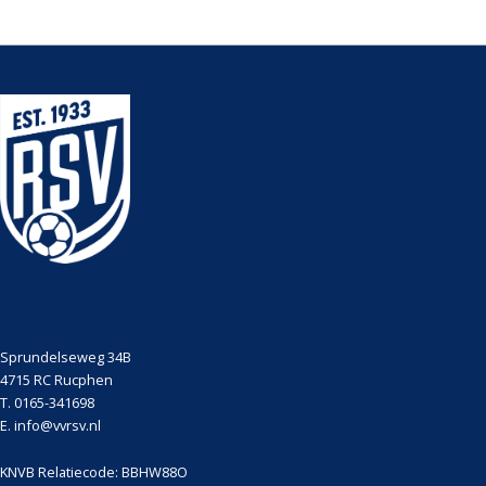
Sprundelseweg 34B
4715 RC Rucphen
T. 0165-341698
E. info@vvrsv.nl
KNVB Relatiecode: BBHW88O