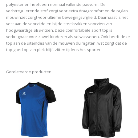
polyester en heeft een normaal vallende pasvorm. De
vochtregulerende stof zorgt voor extra draagcomfort en de raglan
mouwinzet zorgt voor ultieme bewegingsvrijheid. Daarnaast is het
vest aan de voorzijde en bij de steekzakken voorzien van
hoogwaardige SBS-ritsen. Deze comfortabele sport top is
verkrijgbaar voor zowel kinderen als volwassenen. Ook heeft deze
top aan de uiteindes van de mouwen duimgaten, wat zorgt dat de
top goed op zijn plek blijft zitten tijdens het sporten.
Gerelateerde producten
Prijsklasse:
Prijsklasse:
Dit
Dit
€ 28,00
€ 40,00
product
product
tot
tot
€ 30,00
€ 42,50
heeft
heeft
meerdere
meerde
variaties.
variaties
Deze
Deze
optie
optie
kan
kan
gekozen
gekoze