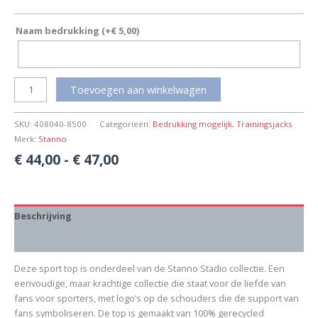
Naam bedrukking
(+
€
5,00
)
Toevoegen aan winkelwagen
SKU:
408040-8500
Categorieën:
Bedrukking mogelijk
,
Trainingsjacks
Merk:
Stanno
€
44,00
-
€
47,00
Beschrijving
Aanvullende informatie
Deze sport top is onderdeel van de Stanno Stadio collectie. Een
eenvoudige, maar krachtige collectie die staat voor de liefde van
fans voor sporters, met logo’s op de schouders die de support van
fans symboliseren. De top is gemaakt van 100% gerecycled