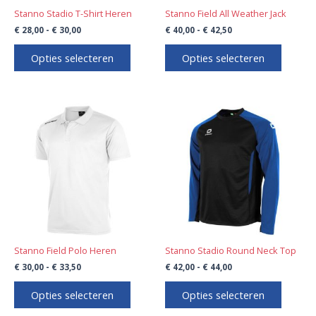
worden
worden
Stanno Stadio T-Shirt Heren
Stanno Field All Weather Jack
op
op
€
28,00
-
€
30,00
€
40,00
-
€
42,50
de
de
productpagina
product
Opties selecteren
Opties selecteren
Prijsklasse:
Prijsklasse:
Dit
Dit
€ 30,00
€ 42,00
product
product
tot
tot
€ 33,50
€ 44,00
heeft
heeft
meerdere
meerde
variaties.
variaties
Deze
Deze
optie
optie
kan
kan
gekozen
gekoze
worden
worden
Stanno Field Polo Heren
Stanno Stadio Round Neck Top
op
op
€
30,00
-
€
33,50
€
42,00
-
€
44,00
de
de
productpagina
product
Opties selecteren
Opties selecteren