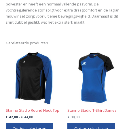
polyester en heeft een normaal vallende pasvorm. De
vochtregulerende stof zorgt voor extra draagcomfort en de raglan
mouwinzet zorgt voor ultieme bewegingsvrijheid. Daarnaast is dit
shirt dubbel gestikt, wat het extra sterk maakt.
Gerelateerde producten
Prijsklasse:
Dit
Dit
€ 42,00
product
product
tot
€ 44,00
heeft
heeft
meerdere
meerde
variaties.
variaties
Deze
Deze
optie
optie
kan
kan
gekozen
gekoze
worden
worden
Stanno Stadio Round Neck Top
Stanno Stadio T-Shirt Dames
op
op
€
42,00
-
€
44,00
€
30,00
de
de
productpagina
product
Opties selecteren
Opties selecteren