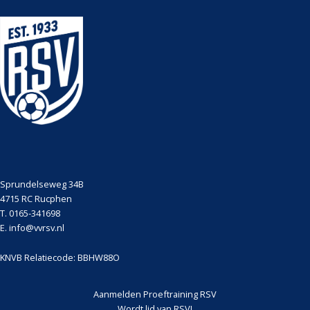
Sprundelseweg 34B
4715 RC Rucphen
T. 0165-341698
E. info@vvrsv.nl
KNVB Relatiecode: BBHW88O
Aanmelden Proeftraining RSV
Wordt lid van RSV!