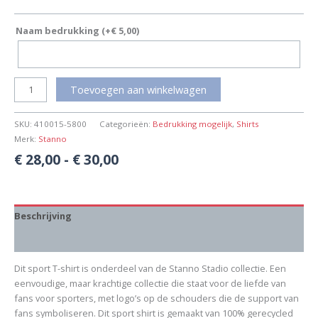
Naam bedrukking
(+
€
5,00
)
Toevoegen aan winkelwagen
SKU:
410015-5800
Categorieën:
Bedrukking mogelijk
,
Shirts
Merk:
Stanno
€
28,00
-
€
30,00
Beschrijving
Aanvullende informatie
Dit sport T-shirt is onderdeel van de Stanno Stadio collectie. Een
eenvoudige, maar krachtige collectie die staat voor de liefde van
fans voor sporters, met logo’s op de schouders die de support van
fans symboliseren. Dit sport shirt is gemaakt van 100% gerecycled