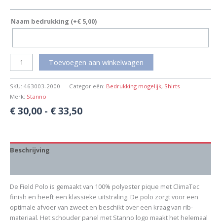
Naam bedrukking
(+
€
5,00
)
Toevoegen aan winkelwagen
SKU:
463003-2000
Categorieën:
Bedrukking mogelijk
,
Shirts
Merk:
Stanno
€
30,00
-
€
33,50
Beschrijving
Aanvullende informatie
De Field Polo is gemaakt van 100% polyester pique met ClimaTec
finish en heeft een klassieke uitstraling. De polo zorgt voor een
optimale afvoer van zweet en beschikt over een kraag van rib-
materiaal. Het schouder panel met Stanno logo maakt het helemaal