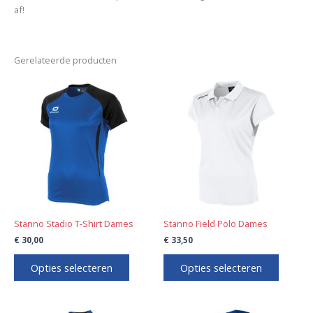
af!
Gerelateerde producten
Dit
Dit
product
product
heeft
heeft
meerdere
meerde
variaties.
variaties
Deze
Deze
optie
optie
kan
kan
gekozen
gekoze
worden
worden
Stanno Stadio T-Shirt Dames
Stanno Field Polo Dames
op
op
€
30,00
€
33,50
de
de
productpagina
product
Opties selecteren
Opties selecteren
Prijsklasse:
Prijsklasse: