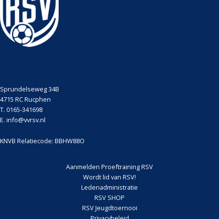
Sprundelseweg 34B
4715 RC Rucphen
T. 0165-341698
E. info@vvrsv.nl
KNVB Relatiecode: BBHW88O
Aanmelden Proeftraining RSV
Wordt lid van RSV!
Ledenadministratie
RSV SHOP
RSV Jeugdtoernooi
Privacybeleid