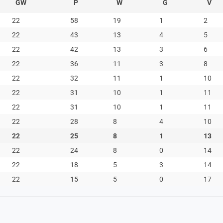
GW
P
W
G
V
22
58
19
1
2
22
43
13
4
5
22
42
13
3
6
22
36
11
3
8
22
32
11
1
10
22
31
10
1
11
22
31
10
1
11
22
28
8
4
10
22
25
8
1
13
22
24
8
0
14
22
18
5
3
14
22
15
5
0
17