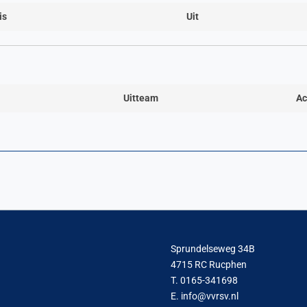
is
Uit
Uitteam
Ac
Sprundelseweg 34B
4715 RC Rucphen
T. 0165-341698
E. info@vvrsv.nl