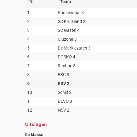
Nr
Team
1
Roosendaal 8
2
SC Kruisland 2
3
SC Gastel 4
4
Cluzona 3
5
De Markiezaten 3
6
DOSKO 4
7
Rimboe 3
8
BSC 3
9
RSV 2
10
Schijf 2
11
DEVO 3
12
NSV 2
Uitslagen
5e klasse