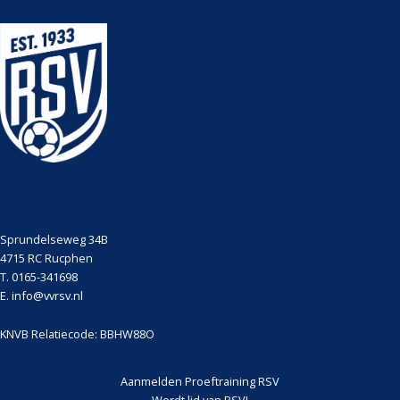
Sprundelseweg 34B
4715 RC Rucphen
T. 0165-341698
E. info@vvrsv.nl
KNVB Relatiecode: BBHW88O
Aanmelden Proeftraining RSV