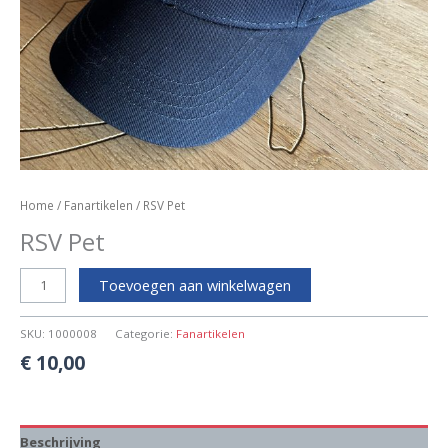
Home
/
Fanartikelen
/ RSV Pet
RSV Pet
Toevoegen aan winkelwagen
SKU:
1000008
Categorie:
Fanartikelen
€
10,00
Beschrijving