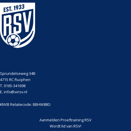
Sprundelseweg 34B
4715 RC Rucphen
T. 0165-341698
E. info@vvrsv.nl
KNVB Relatiecode: BBHW88O
Aanmelden Proeftraining RSV
Wordt lid van RSV!