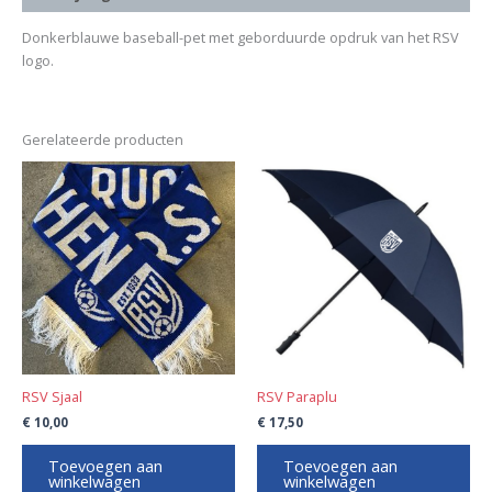
Donkerblauwe baseball-pet met geborduurde opdruk van het RSV
logo.
Gerelateerde producten
RSV Sjaal
RSV Paraplu
€
10,00
€
17,50
Toevoegen aan
Toevoegen aan
winkelwagen
winkelwagen