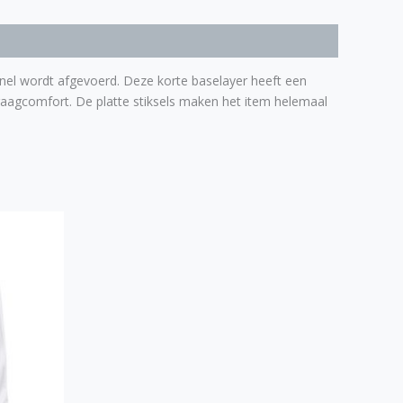
snel wordt afgevoerd. Deze korte baselayer heeft een
raagcomfort. De platte stiksels maken het item helemaal
duct
ft
rdere
aties.
ze
ie
ozen