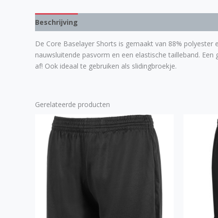
Beschrijving
Aanvullende informatie
De Core Baselayer Shorts is gemaakt van 88% polyester en
nauwsluitende pasvorm en een elastische tailleband. Een 
af! Ook ideaal te gebruiken als slidingbroekje.
Gerelateerde producten
Dit
product
heeft
meerdere
variaties.
Deze
optie
kan
gekozen