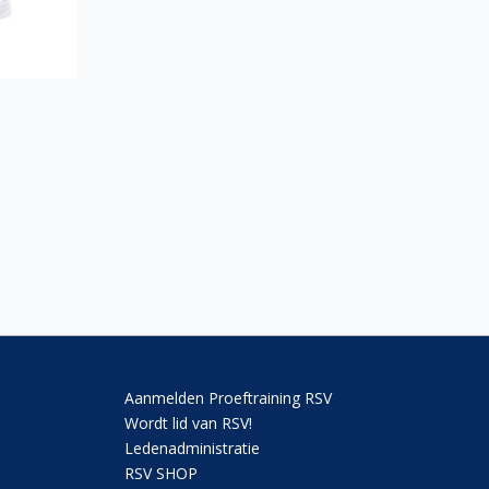
rden
ductpagina
Aanmelden Proeftraining RSV
Wordt lid van RSV!
Ledenadministratie
RSV SHOP