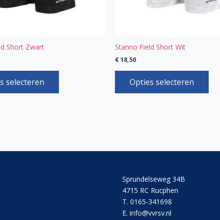
worden
wo
op
op
de
de
productpagina
pro
ld Short Zwart
Stanno Field Short Wit
€
18,50
s selecteren
Opties selecteren
Sprundelseweg 34B
4715 RC Rucphen
T. 0165-341698
E. info@vvrsv.nl