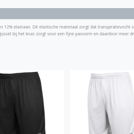
 12% elastaan. Dit elastische materiaal zorgt dat transpiratievocht 
gusset bij het kruis zorgt voor een fijne pasvorm en daardoor meer d
Dit
Dit
product
pro
heeft
hee
meerdere
mee
variaties.
vari
Deze
De
optie
opt
kan
kan
gekozen
gek