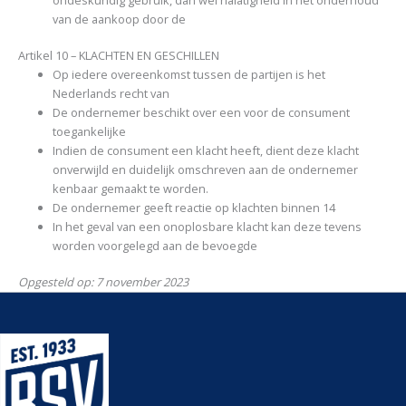
van de aankoop door de
Artikel 10 – KLACHTEN EN GESCHILLEN
Op iedere overeenkomst tussen de partijen is het
Nederlands recht van
De ondernemer beschikt over een voor de consument
toegankelijke
Indien de consument een klacht heeft, dient deze klacht
onverwijld en duidelijk omschreven aan de ondernemer
kenbaar gemaakt te worden.
De ondernemer geeft reactie op klachten binnen 14
In het geval van een onoplosbare klacht kan deze tevens
worden voorgelegd aan de bevoegde
Opgesteld op: 7 november 2023