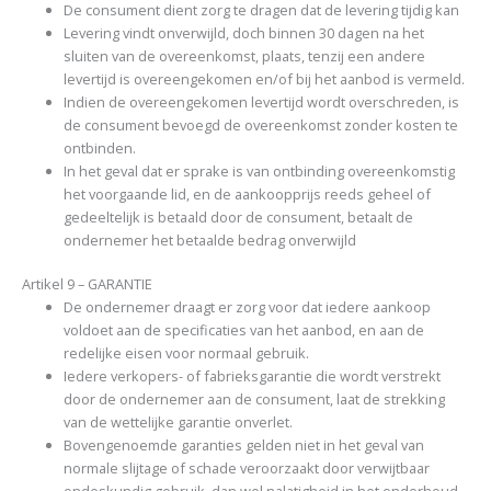
De consument dient zorg te dragen dat de levering tijdig kan
Levering vindt onverwijld, doch binnen 30 dagen na het
sluiten van de overeenkomst, plaats, tenzij een andere
levertijd is overeengekomen en/of bij het aanbod is vermeld.
Indien de overeengekomen levertijd wordt overschreden, is
de consument bevoegd de overeenkomst zonder kosten te
ontbinden.
In het geval dat er sprake is van ontbinding overeenkomstig
het voorgaande lid, en de aankoopprijs reeds geheel of
gedeeltelijk is betaald door de consument, betaalt de
ondernemer het betaalde bedrag onverwijld
Artikel 9 – GARANTIE
De ondernemer draagt er zorg voor dat iedere aankoop
voldoet aan de specificaties van het aanbod, en aan de
redelijke eisen voor normaal gebruik.
Iedere verkopers- of fabrieksgarantie die wordt verstrekt
door de ondernemer aan de consument, laat de strekking
van de wettelijke garantie onverlet.
Bovengenoemde garanties gelden niet in het geval van
normale slijtage of schade veroorzaakt door verwijtbaar
ondeskundig gebruik, dan wel nalatigheid in het onderhoud