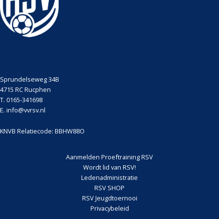
Sprundelseweg 34B
4715 RC Rucphen
T. 0165-341698
E. info@vvrsv.nl
KNVB Relatiecode: BBHW88O
Aanmelden Proeftraining RSV
Wordt lid van RSV!
Ledenadministratie
RSV SHOP
RSV Jeugdtoernooi
Privacybeleid