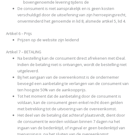
bovengenoemde levering tijdens de
De consument is niet aansprakelijk en is geen kosten
verschuldigd door de uitoefening van zijn herroepingsrecht,
onverminderd het genoemde in lid 8, alsmede artikel 5, lid 4.
Artikel 6 – Prijs
Prijzen op de website zijn leidend
Artikel 7 – BETALING
Na bestelling kan de consument direct afrekenen met iDeal.
Indien de betaling niet is ontvangen, wordt de bestelling niet
uitgeleverd.
Bij het aangaan van de overeenkomst is de ondernemer
bevoegd een aanbetaling te verlangen van de consument van
ten hoogste 50% van de aankoopprijs.
Tot het moment dat de aanbetaling door de consument is
voldaan, kan de consument geen enkel recht doen gelden
met betrekking tot de uitvoering van de overeenkomst.
Het deel van de betaling dat achteraf plaatsvindt, dient door
de consument te worden voldaan binnen 7 dagen na het
ingaan van de bedenktijd, of ingeval er geen bedenktijd van
toepassing is, na het sluiten van de overeenkomst.