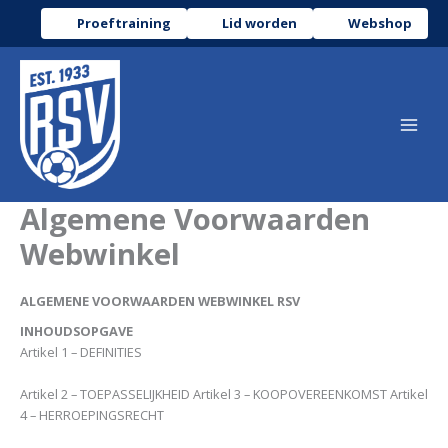
Ga
Proeftraining
Lid worden
Webshop
naar
de
inhoud
Algemene Voorwaarden
Webwinkel
ALGEMENE VOORWAARDEN WEBWINKEL RSV
INHOUDSOPGAVE
Artikel 1 – DEFINITIES
Artikel 2 – TOEPASSELIJKHEID Artikel 3 – KOOPOVEREENKOMST Artikel
4 – HERROEPINGSRECHT