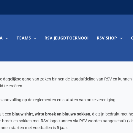
A
TEAMS
RSV JEUGDTOERNOOI
RSV SHOP
de dagelijkse gang van zaken binnen de jeugdafdeling van RSV en kunnen
d te creëren.
s aanvulling op de reglementen en statuten van onze vereniging.
uit een
blauw shirt, witte broek en blauwe sokken
, die zijn bedrukt met h
e broek en sokken met RSV-logo kunnen via RSV worden aangeschaft (zi
nnen starten met voetballen is 5 jaar.