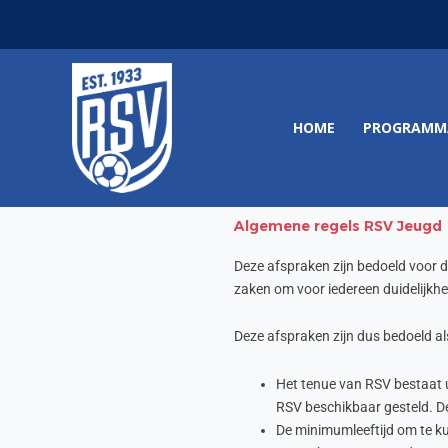
Ga
naar
de
inhoud
HOME
PROGRAMM
Algemene regels RSV Jeugd
Deze afspraken zijn bedoeld voor 
zaken om voor iedereen duidelijkhei
Deze afspraken zijn dus bedoeld al
Het tenue van RSV bestaat 
RSV beschikbaar gesteld. D
De minimumleeftijd om te ku