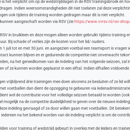
s het verplicht om op de wedstrijddagen in de RSV trainingsbroek en ho
 dragen. Indien weersomstandigheden dit niet toelaten zal deze verplichti
gen ook tijdens de training worden gedragen maar dit is niet verplicht.
 kunnen aangeschaft worden via RSV (zie
https://www.vvrsv.nl/rsv-shop
 RSV in bruikleen en deze mogen alleen worden gebruikt tijdens training en 
ur. Bij schade of verlies zijn de kosten voor het lid/ ouders.
 1 juli tot en met 30 juni. en aangezien voetbal een teamsport is vragen 
en intact kunnen blijven en er gedurende de competitie niet onverwacht tek
eden, na het gereedkomen van de indeling van het volgende seizoen, zal
 of ze kunnen worden geplaatst in een elftal. Indien elftallen voldoende 
n vrijblijvend drie trainingen mee doen alvorens ze besluiten of ze lid wi
 met voetballen dan dient de opzegging te gebeuren via ledenadministrat
ent wel de contributie voor het volledige seizoen betaald te worden (ook bi
l mogelijk na de competitie duidelijkheid te geven over de nieuwe indelin
eze indeling gevraagd of ze door willen gaan met voetballen. Dit betek
 iedereen na het bekend worden van de indeling verplicht is om de contrib
en voor training of wedstrijd gebeurt in overleg met de leiders en trainers