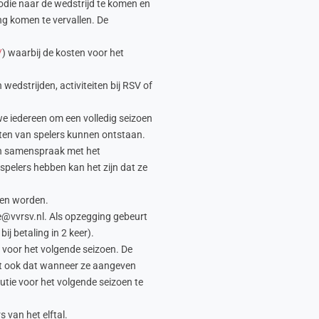
odie naar de wedstrijd te komen en
ng komen te vervallen. De
/
) waarbij de kosten voor het
wedstrijden, activiteiten bij RSV of
we iedereen om een volledig seizoen
orten van spelers kunnen ontstaan.
 in samenspraak met het
spelers hebben kan het zijn dat ze
llen worden.
ie@vvrsv.nl. Als opzegging gebeurt
j betaling in 2 keer).
g voor het volgende seizoen. De
ent ook dat wanneer ze aangeven
utie voor het volgende seizoen te
 van het elftal.