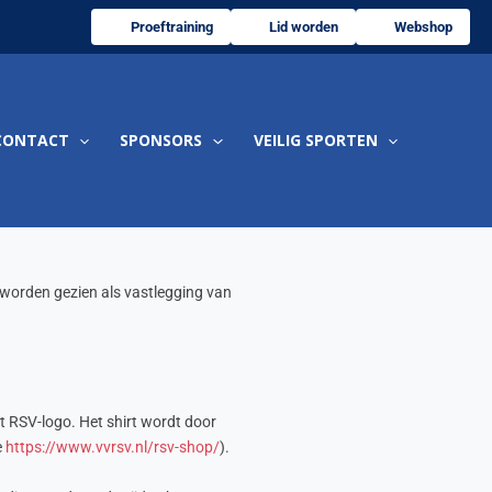
Proeftraining
Lid worden
Webshop
CONTACT
SPONSORS
VEILIG SPORTEN
 worden gezien als vastlegging van
et RSV-logo. Het shirt wordt door
e
https://www.vvrsv.nl/rsv-shop/
).