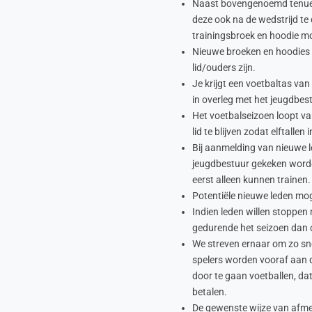
Naast bovengenoemd tenue i
deze ook na de wedstrijd te
trainingsbroek en hoodie mo
Nieuwe broeken en hoodies
lid/ouders zijn.
Je krijgt een voetbaltas van
in overleg met het jeugdbestu
Het voetbalseizoen loopt van
lid te blijven zodat elftall
Bij aanmelding van nieuwe l
jeugdbestuur gekeken worden
eerst alleen kunnen trainen.
Potentiële nieuwe leden moge
Indien leden willen stoppen
gedurende het seizoen dan di
We streven ernaar om zo sne
spelers worden vooraf aan d
door te gaan voetballen, dat
betalen.
De gewenste wijze van afmeld