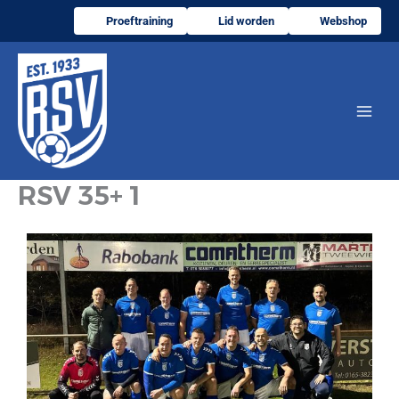
Ga
Proeftraining
Lid worden
Webshop
naar
de
inhoud
RSV 35+ 1