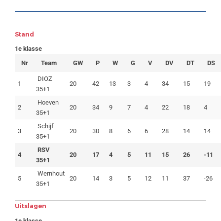
Stand
1e klasse
Nr
Team
GW
P
W
G
V
DV
DT
DS
DIOZ
1
20
42
13
3
4
34
15
19
35+1
Hoeven
2
20
34
9
7
4
22
18
4
35+1
Schijf
3
20
30
8
6
6
28
14
14
35+1
RSV
4
20
17
4
5
11
15
26
-11
35+1
Wernhout
5
20
14
3
5
12
11
37
-26
35+1
Uitslagen
1e klasse